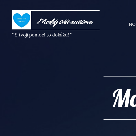
Modrý svět autism
u
NO
" S tvojí pomocí to dokážu! "
Mo