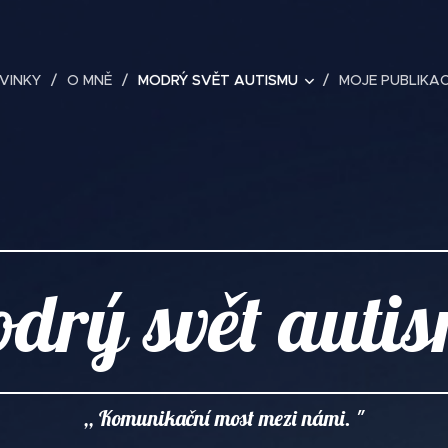
VINKY
O MNĚ
MODRÝ SVĚT AUTISMU
MOJE PUBLIKA
drý svět auti
,, Komunikační most mezi námi. "