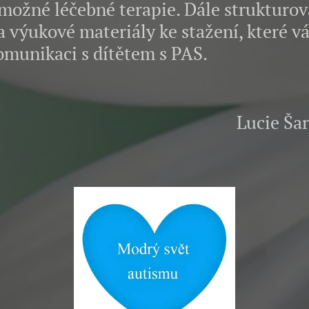
možné léčebné terapie. Dále strukturov
a výukové materiály ke stažení, které
komunikaci s dítětem s PAS.
ie Šarközy