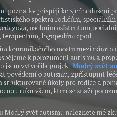
poznatky přispěji ke zjednodušení prá
tistiského spektra rodičům, speciální
pedagoga, osobním asistentům, sociál
i, terapeutům, logopedům apod.
 komunikačního mostu mezi námi a d
spějeme k porozumění autismu a propo
o jsem vytvořila projekt
Mo
drý
svět
a
šit povědomí o autismu, zpřístupnit léč
 strukturované úkoly pro rodiče a pomá
cnou ruku všem, kteří se snaží porozum
Modrý svět autismu naleznete mé zku