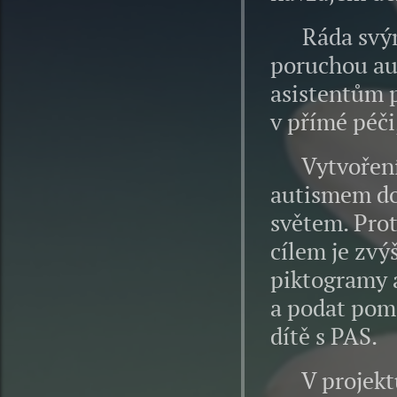
Ráda svými 
poruchou au
asistentům 
v přímé péč
Vytvořením
autismem do
světem. Prot
cílem je zvý
piktogramy a
a podat pomo
dítě s PAS.
V projektu 