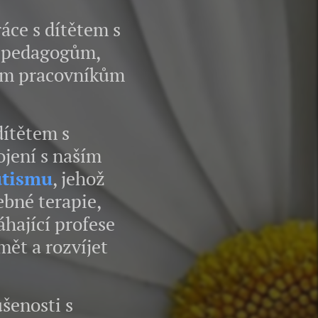
ce s dítětem s
m pedagogům,
ním pracovníkům
ítětem s
jení s naším
utismu
, jehož
ebné terapie,
hající profese
ět a rozvíjet
šenosti s