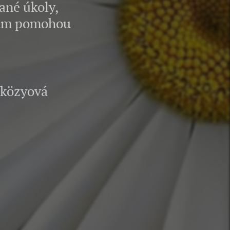
ané úkoly,
 vám pomohou
ová