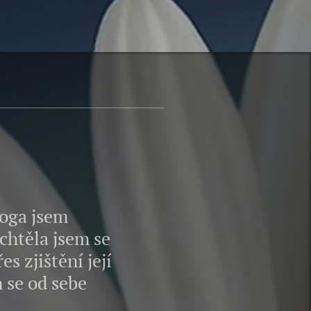
oga jsem
chtěla jsem se
s zjištění její
 se od sebe