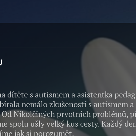
U
ítěte s autismem a asistentka pedag
írala nemálo zkušeností s autismem a 
. Od Nikolčiných prvotních problémů, pře
me spolu ušly velký kus cesty. Každý den
íme jak si porozumět.