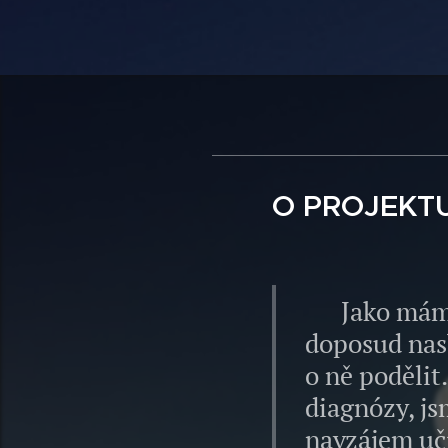
O PROJEKT
Jako máma d
doposud nasb
o ně podělit
diagnózy, js
navzájem uč