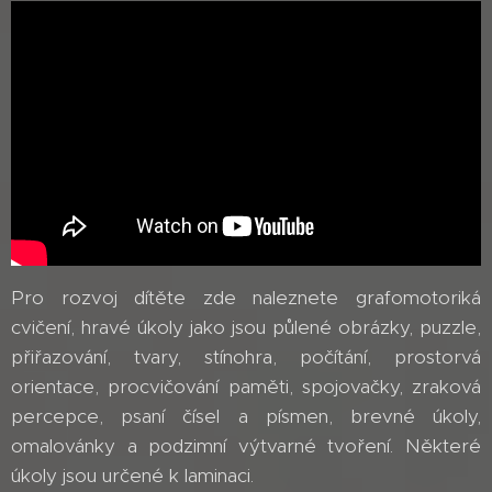
Pro rozvoj dítěte zde naleznete grafomotoriká
cvičení, hravé úkoly jako jsou půlené obrázky, puzzle,
přiřazování, tvary, stínohra, počítání, prostorvá
orientace, procvičování paměti, spojovačky, zraková
percepce, psaní čísel a písmen, brevné úkoly,
omalovánky a podzimní výtvarné tvoření. Některé
úkoly jsou určené k laminaci.