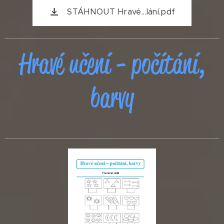
STÁHNOUT Hravé...lání.pdf
Hravé učení - počítání,
barvy