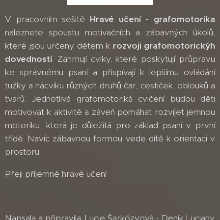
V pracovním sešitě
Hravé učení - grafomotorika
naleznete spoustu motivačních a zábavných úkolů,
které jsou určeny dětem k
rozvoji
grafomotorickýh
dovedností
. Zahrnují cviky, které poskytují průpravu
ke správnému psaní a přispívají k lepšímu ovládání
tužky a nácviku různých druhů čar, cestiček, oblouků a
tvarů. Jednotlivá grafomotoriká cvičení budou děti
motivovat k aktivitě a záveň pomáhat rozvíjet jemnou
motoriku, která je důležitá pro základ psaní v první
třídě. Navíc zábavnou formou vede dítě k orientaci v
prostoru.
Přeji příjemné hravé učení
Napsala a připravila: Lucie Šarközyová - Deník Luciany