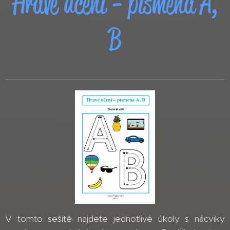
Hravé učení - písmena A,
B
V tomto sešitě najdete jednotlivé úkoly s nácviky