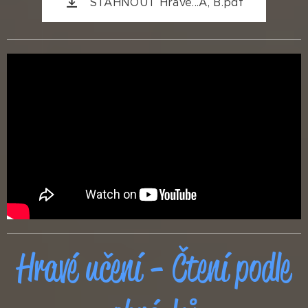
STÁHNOUT Hravé...A, B.pdf
Hravé učení - Čtení podle