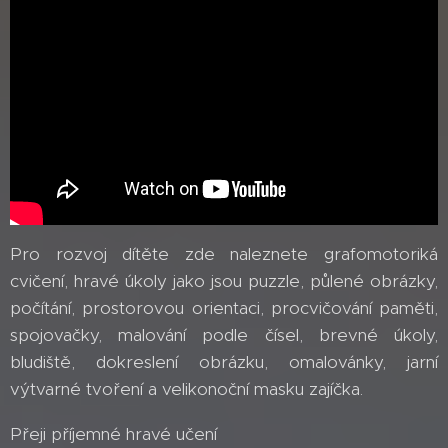
Pro rozvoj dítěte zde naleznete grafomotoriká
cvičení, hravé úkoly jako jsou puzzle, půlené obrázky,
počítání, prostorovou orientaci, procvičování paměti,
spojovačky, malování podle čísel, brevné úkoly,
bludiště, dokreslení obrázku, omalovánky, jarní
výtvarné tvoření a velikonoční masku zajíčka.
Přeji příjemné hravé učení