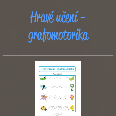
Hravé učení -
grafomotorika