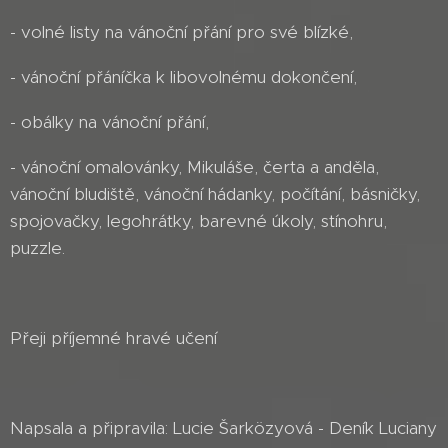
- volné listy na vánoční přání pro své blízké,
- vánoční přáníčka k libovolnému dokončení,
- obálky na vánoční přání,
- vánoční omalovánky, Mikuláše, čerta a anděla,
vánoční bludiště, vánoční hádanky, počítání, básničky,
spojovačky, legohrátky, barevné úkoly, stínohru,
puzzle.
Přeji příjemné hravé učení
Napsala a připravila: Lucie Šarközyová - Deník Luciany