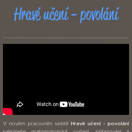
Hravé učení - povolání
V novém pracovním sešitě
Hravé učení - povolání
naleznete grafomotorická cvičení, přiřazování a