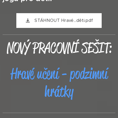
STÁHNOUT Hravé...děti.pdf
NOVÝ PRACOVNÍ SEŠIT:
Hravé učení - podzimní
hrátky