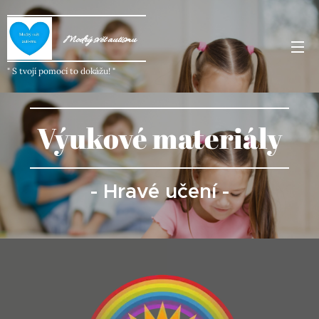
Modrý svět autism
u
" S tvojí pomocí to dokážu! "
Výukové materiály
- Hravé učení -