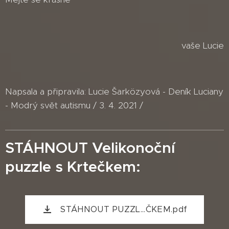
vaše Lucie
Napsala a připravila: Lucie Šarközyová - Deník Luciany
- Modrý svět autismu / 3. 4. 2021 /
STÁHNOUT Velikonoční
puzzle s Krtečkem:
STÁHNOUT PUZZL...ČKEM.pdf