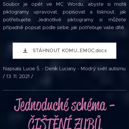
Soubor je opět ve MC Wordu, abyste si mohli
piktogramy upravovat, popisovat a tisknout, jak
potřebujete. Jednotlivé piktogramy si můžete
případně popsat podle sebe, jak potřebuje vaše dítě.
STÁHNOUT KOMU...EMOC.docx
Napsala: Lucie Š. - Deník Luciany - Modrý svět autismu
/ 13. 11. 2021 /
Jednoduché schéma -
ČIŠTĚNÍ ZUBŮ