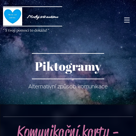
Modrý svět autism
u
" S tvojí pomocí to dokážu! "
Piktogramy
Alternativní způsob komunikace
Komunikační karty -