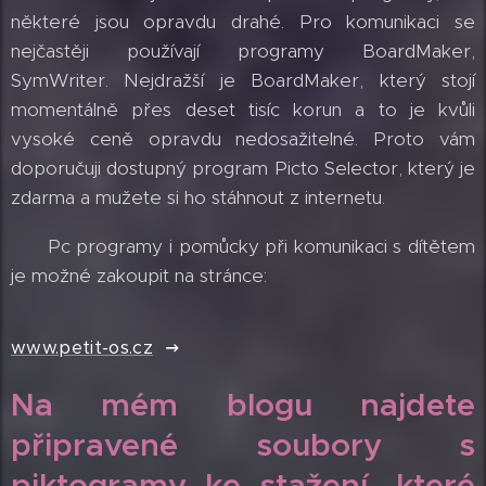
některé jsou opravdu drahé. Pro komunikaci se
nejčastěji používají programy BoardMaker,
SymWriter. Nejdražší je BoardMaker, který stojí
momentálně přes deset tisíc korun a to je kvůli
vysoké ceně opravdu nedosažitelné. Proto vám
doporučuji dostupný program Picto Selector, který je
zdarma a mužete si ho stáhnout z internetu.
Pc programy i pomůcky při komunikaci s dítětem
je možné zakoupit na stránce:
www.petit-os.cz
Na mém blogu najdete
připravené soubory s
piktogramy ke stažení, které