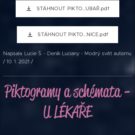
STÁHNOUT PIKTO...UBAŘ.pdf
STÁHNOUT PIKTO...NICE.pdf
Napsala: Lucie Š. - Deník Luciany - Modrý svět autismu
/ 10. 1. 2021 /
Piktogramy
a schémata -
U
LÉKAŘE