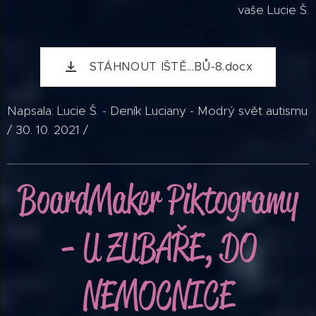
vaše Lucie Š.
STÁHNOUT IŠTĚ...BŮ-8.docx
Napsala: Lucie Š. - Deník Luciany - Modrý svět autismu
/ 30. 10. 2021 /
B
oardMaker
Piktogramy
- U ZUBAŘE, DO
NEMOCNICE