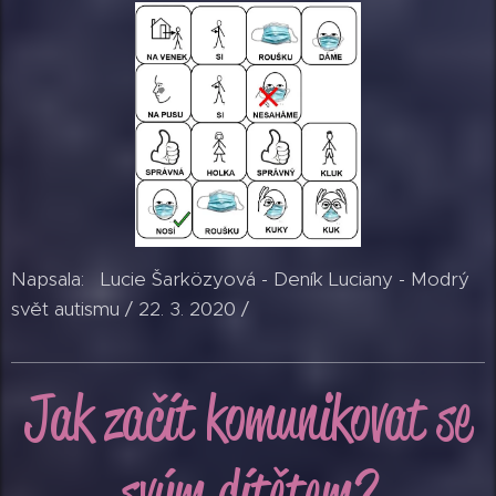
Napsala: Lucie Šarközyová - Deník Luciany - Modrý
svět autismu / 22. 3. 2020 /
Jak začít komunikovat se
svým dítětem
?